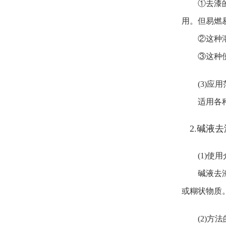
①去漆的效
用。但易燃
②这种溶剂
③这种使用
(3)应
适用各种不
2.碱液
(1)使
碱液去漆法
或糊状物质
(2)方