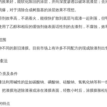
果好，能软化陈旧的涂层，并向深度渗透以破坏底漆层；去漆
易爆，对于清除合成树脂基的涂层效果不理想。
效率高，不易着火，能很快扩散到底层与底漆一起剥落，但甲
了乙醇和相应的缓蚀剂做表面话性剂的去漆剂，不腐蚀，效率高
用范围
同的新旧漆膜。目前市场上有许多不同配方的现成除漆剂出售
去漆法
用介质及条件
利用碱性的盐如碳酸钠、磷酸钠、硅酸钠、氢氧化钠等和一些
。把漆膜泡进除漆液或涂在漆膜表面，经数小时后，涂膜膨胀松
法的特点