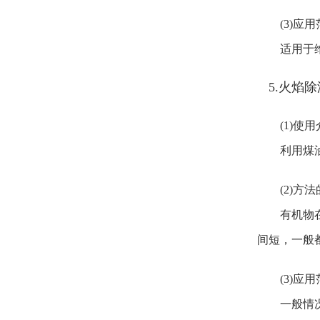
(3)应
适用于维修
5.火焰
(1)使
利用煤油喷
(2)方
有机物在燃
间短，一般
(3)应
一般情况下