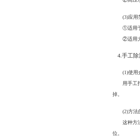
(3)应
①适用于大
②适用大
4.手工
(1)使
用手工打磨
掉。
(2)方
这种方法可
位。