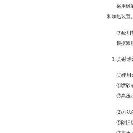
采用碱液去
和加热装置
(3)应
根据漆膜的
3.喷射
(1)使
①喷砂或喷
②高压水(
(2)方
①除旧膜比
②高压水除