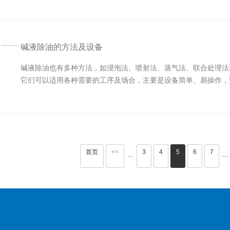
碱液除油的方法及设备
碱液除油也有多种方法，如浸泡法、喷射法、蒸气法、联合处理法
它们可以适用各种需要的工序及场合，主要是设备简单、易操作，安
首页
<<
3
4
5
6
7
···
···