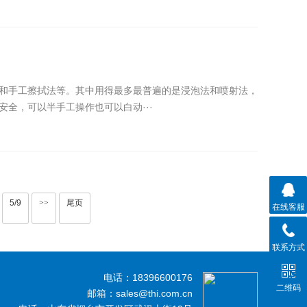
和手工擦拭法等。其中用得最多最普遍的是浸泡法和喷射法，
全，可以半手工操作也可以白动···
5/9
>>
尾页
在线客服
联系方式
电话：18396600176
二维码
邮箱：sales@thi.com.cn